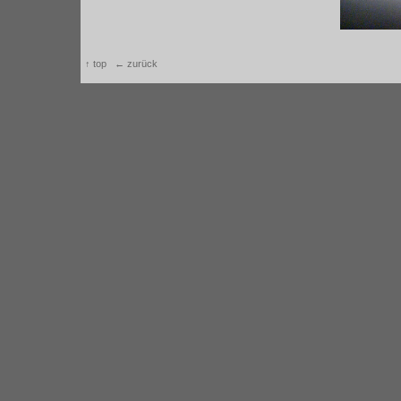
↑ top
← zurück