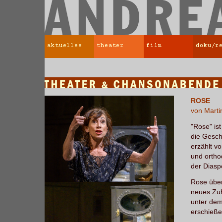
ROSE
von Mart
"Rose" is
die Gesch
erzählt vo
und ortho
der Diasp
Rose über
neues Zuh
unter dem
erschieße